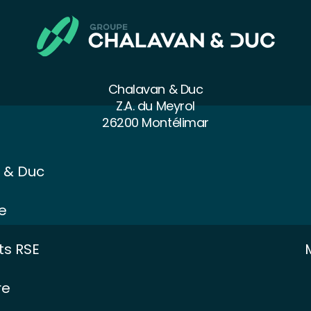
Chalavan & Duc
Z.A. du Meyrol
26200 Montélimar
 & Duc
e
s RSE
re