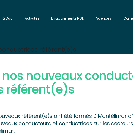
n & Duc
Activités
Engagements RSE
Agences
Carri
 nos nouveaux conduct
 référent(e)s
 nouveaux référent(e)s ont été formés à Montélimar af
ux conducteurs et conductrices sur les secteurs de 
limar.