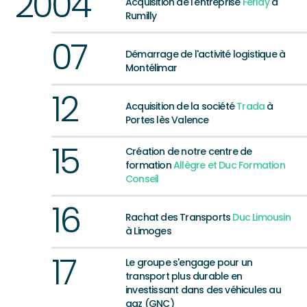
20
04
Acquisition de l'entreprise
Ferlay
à
Rumilly
07
Démarrage de l'activité logistique à
Montélimar
12
Acquisition de la société
Trada
à
Portes lès Valence
15
Création de notre centre de
formation
Allègre et Duc Formation
Conseil
16
Rachat des Transports
Duc Limousin
à Limoges
17
Le groupe s'engage pour un
transport plus durable en
investissant dans des véhicules au
gaz (GNC)